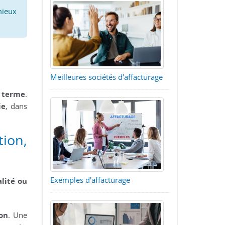
mieux
Meilleures sociétés d'affacturage
t terme
.
ie
, dans
tion,
Exemples d'affacturage
alité ou
on
. Une