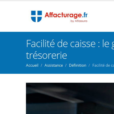
Facilité de caisse : l
trésorerie
Accueil
Assistance
Définition
Facilité de c