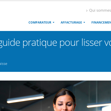
Qui sommes
COMPARATEUR
AFFACTURAGE
FINANCEME
e guide pratique pour lisser 
aisse