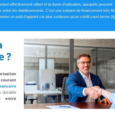
ntant effectivement utilisé et la durée d'utilisation, auxquels peuvent
 selon les établissements. C'est une solution de financement très fle
rester un outil d'appoint car plus coûteuse qu'un crédit court terme (li
a
e ?
orisation
 courant
bancaire
n durable
e entre