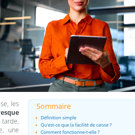
se, les
Sommaire
resque
Définition simple
 tarde,
Qu'est-ce que la facilité de caisse ?
e, une
Comment fonctionne-t-elle ?