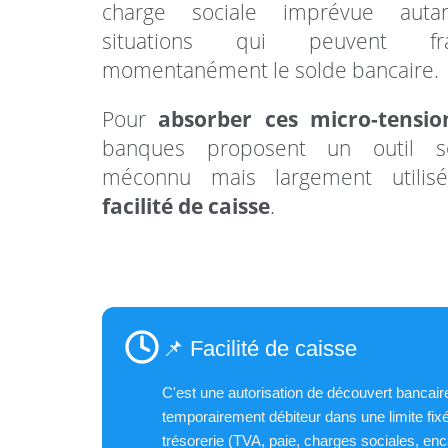
charge sociale imprévue aut
situations qui peuvent frag
momentanément le solde bancaire.
Pour
absorber ces micro-tensio
banques proposent un outil s
méconnu mais largement utili
facilité de caisse
.
📌 Facilité de caisse
C'est une autorisation de découvert bancair
temporairement débiteur dans une limite fix
trésorerie (TVA, paie, charges sociales, enc