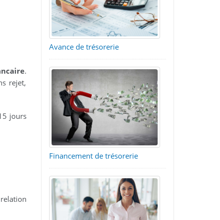
Avance de trésorerie
ancaire
.
s rejet,
 15 jours
Financement de trésorerie
relation