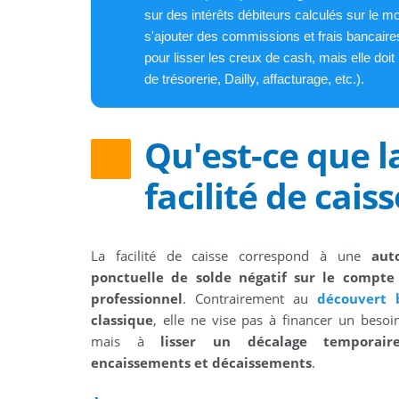
sur des intérêts débiteurs calculés sur le mo
s'ajouter des commissions et frais bancaires
pour lisser les creux de cash, mais elle doit 
de trésorerie, Dailly, affacturage, etc.).
Qu'est-ce que l
facilité de caiss
La facilité de caisse correspond à une
aut
ponctuelle de solde négatif sur le compte
professionnel
. Contrairement au
découvert 
classique
, elle ne vise pas à financer un besoi
mais à
lisser un décalage temporair
encaissements et décaissements
.