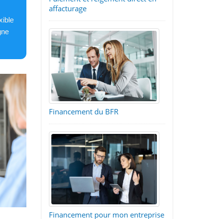
affacturage
xible
gne
Financement du BFR
Financement pour mon entreprise