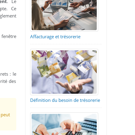
ent
. Le
pte. Ce
èglement
a fenêtre
Affacturage et trésorerie
ets : le
rité des
Définition du besoin de trésorerie
 peut