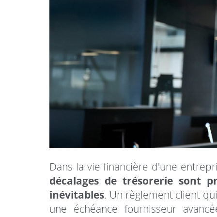
Dans la vie financière d'une entrepri
décalages de trésorerie sont p
inévitables
. Un règlement client qui
une échéance fournisseur avancé