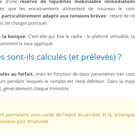
ose d'une
réserve de liquidités mobilisable immédiatem
dès que les encaissements alimentent de nouveau le com
l particulièrement adapté aux tensions brèves
: retard de r
pic de charges ponctuel.
e la banque
. C'est elle qui fixe le cadre : le plafond utilisable, l
otamment le taux appliqué.
sont-ils calculés (et prélevés) ?
ulés au forfait
, mais en fonction de deux paramètres très concr
urs pendant lesquels le compte est resté débiteur. Dans la majo
t, généralement chaque trimestre.
ert permanent, vous sortez de l'esprit du produit. Et là, la banque
olution plus structurée.