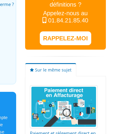
définitions ?
terme ?
Appelez-nous au
01.84.21.85.40
RAPPELEZ-MOI
Sur le même sujet
mpte
de
ose
Paiement et rèlgement direct en