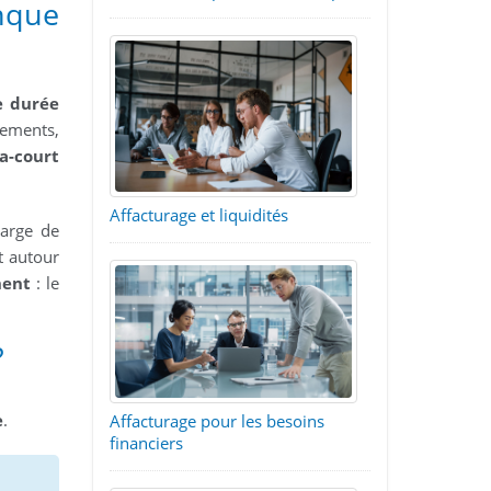
nque
e durée
rements,
a-court
Affacturage et liquidités
arge de
t autour
nent
: le
?
e
.
Affacturage pour les besoins
financiers