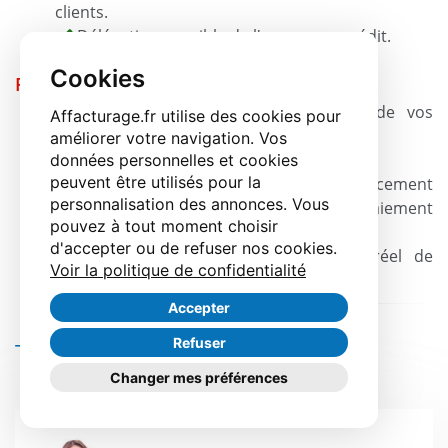
clients.
Délégation possible de l'assurance crédit.
Cookies
POINTS FAIBLES
Obligation de remettre l'ensemble de vos
Affacturage.fr utilise des cookies pour
factures.
améliorer votre navigation. Vos
Minimum de chiffre d'affaires > 2 M€.
données personnelles et cookies
peuvent être utilisés pour la
Votre société doit rembourser le financement
personnalisation des annonces. Vous
en cas de retard important ou de non-paiement
pouvez à tout moment choisir
de votre client.
d'accepter ou de refuser nos cookies.
Vous ne connaissez le coût total réel de
Voir la politique de confidentialité
l'affacturage qu'en fin de contrat.
Accepter
Refuser
Témoignages clients
Changer mes préférences