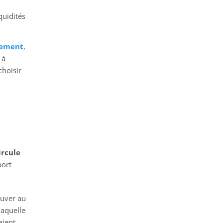
quidités
lement
,
 à
choisir
rcule
port
ouver au
laquelle
aient