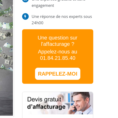
engagement
Une réponse de nos experts sous
24h00
Une question sur
l'affacturage ?
Appelez-nous au
01.84.21.85.40
RAPPELEZ-MOI