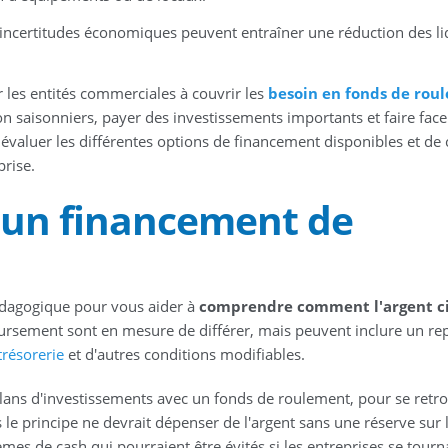
 incertitudes économiques peuvent entraîner une réduction des li
 les entités commerciales à couvrir les
besoin en fonds de rou
ion saisonniers, payer des investissements importants et faire face
 évaluer les différentes options de financement disponibles et de 
prise.
 un financement de
édagogique pour vous aider à
comprendre comment l'argent ci
ursement sont en mesure de différer, mais peuvent inclure un re
trésorerie
et d'autres conditions modifiables.
 plans d'investissements avec un fonds de roulement, pour se retr
 le principe ne devrait dépenser de l'argent sans une réserve sur 
mes de cash qui pourraient être évités si les entreprises se tourn