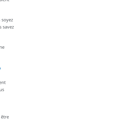
s soyez
s savez
une
?
ent
us
 être