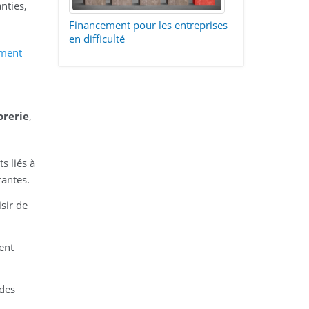
nties,
Financement pour les entreprises
en difficulté
ement
orerie
,
s liés à
rantes.
isir de
ent
 des