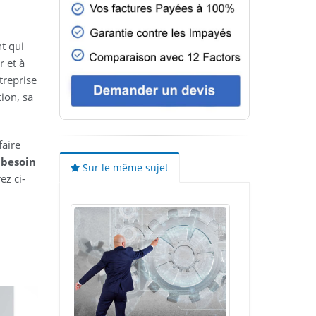
nt qui
r et à
treprise
ion, sa
faire
n
besoin
Sur le même sujet
ez ci-