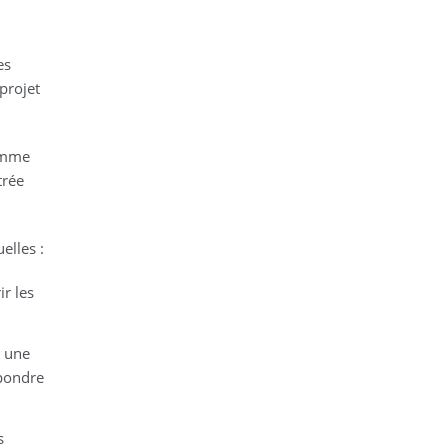
es
projet
comme
trée
elles :
r les
, une
épondre
s