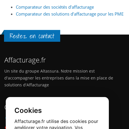
Comparateur des sociétés d'affacturage
Comparateur des solutions d'affacturage pour les PME
Restez en contact
Affacturage.fr
Un site du groupe Altassura. Notre mission est
d'accompagner les entreprises dans la mise en place de
solutions d'Affacturage
Contactez-nous
Cookies
Adresse :
12 Quai Papacino, 06300 Nice
Affacturage.fr utilise des cookies pour
améliorer votre navigation. Vos
Téléphone :
0184218540