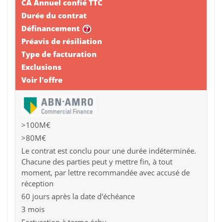
CA Annuel confié TTC
Durée du contrat
Définancement
Préavis de résiliation
Type de facturation
Exclusions
Voir l'offre
>100M€
>80M€
Le contrat est conclu pour une durée indéterminée.
Chacune des parties peut y mettre fin, à tout
moment, par lettre recommandée avec accusé de
réception
60 jours après la date d'échéance
3 mois
Facturation à terme échu