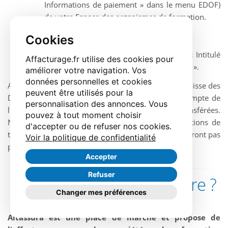
Informations de paiement » dans le menu EDOF)
de votre Espace des organismes de formation.
Entrez l'IBAN de la société d'affacturage.
Cookies
Indiquez le nom du factor dans la case « Intitulé
Affacturage.fr utilise des cookies pour
du compte pour l'organisme de formation ».
améliorer votre navigation. Vos
données personnelles et cookies
Après validation de ces informations bancaires, la Caisse des
peuvent être utilisés pour la
Dépôts effectuera les paiements directement au compte de
personnalisation des annonces. Vous
l'affactureur pour les facturations que vous avez transférées.
pouvez à tout moment choisir
Notez bien que toutes les factures ou les notifications de
d'accepter ou de refuser nos cookies.
transfert de créance envoyées par voie postale ne seront pas
Voir la politique de confidentialité
prises en compte.
Accepter
Refuser
Pourquoi choisir notre offre ?
Changer mes préférences
Altassura est une place de marché et propose de