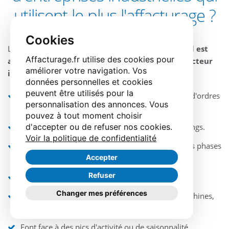
utilisent le plus l'affacturage ?
Cookies
L'affacturage n'est pas réservé aux grands groupes.
Il est
Affacturage.fr utilise des cookies pour
aujourd'hui utilisé par des TPE, PME et ETI du secteur
améliorer votre navigation. Vos
industriel
, en particulier lorsqu'elles :
données personnelles et cookies
peuvent être utilisés pour la
Travaillent en sous-traitance pour des donneurs d'ordres
personnalisation des annonces. Vous
exigeants.
pouvez à tout moment choisir
d'accepter ou de refuser nos cookies.
Subissent des délais de paiement contractuels longs.
Voir la politique de confidentialité
Ont des cycles de production complexes avec des phases
de facturation multiples.
Accepter
Refuser
Se développent à l'international.
Changer mes préférences
Ont des besoins d'investissements réguliers (machines,
lignes de production, R&D).
Font face à des pics d'activité ou de saisonnalité.