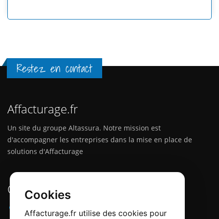
Restez en contact
Affacturage.fr
Un site du groupe Altassura. Notre mission est
d'accompagner les entreprises dans la mise en place de
solutions d'Affacturage
Contactez-nous
Cookies
Adresse :
12 Quai Papacino, 06300 Nice
Affacturage.fr utilise des cookies pour