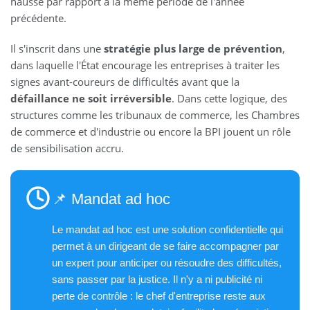
hausse par rapport à la même période de l'année
précédente.
Il s'inscrit dans une
stratégie plus large de prévention
,
dans laquelle l'État encourage les entreprises à traiter les
signes avant-coureurs de difficultés avant que la
défaillance ne soit irréversible
. Dans cette logique, des
structures comme les tribunaux de commerce, les Chambres
de commerce et d'industrie ou encore la BPI jouent un rôle
de sensibilisation accru.
📌 Mandat ad hoc
Le mandat ad hoc est une solution confidentielle qui
permet à un dirigeant de se faire accompagner par
un expert pour anticiper ou résoudre des difficultés,
sans passer par la justice. Il n'y a ni publicité ni
perte de contrôle : le chef d'entreprise reste aux