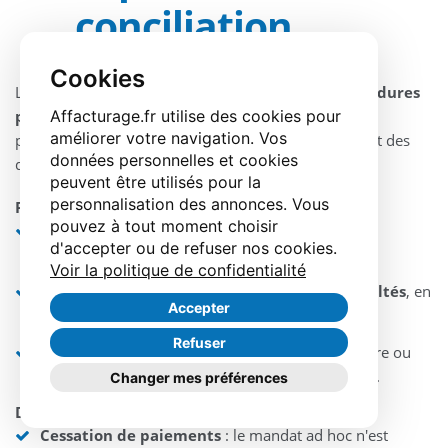
conciliation
Cookies
Le mandat ad hoc et la conciliation sont
deux procédures
Affacturage.fr utilise des cookies pour
préventives apparentées, mais distinctes
. Elles
améliorer votre navigation. Vos
poursuivent des objectifs proches, tout en présentant des
données personnelles et cookies
différences notables.
peuvent être utilisés pour la
personnalisation des annonces. Vous
Points communs :
pouvez à tout moment choisir
Ce sont des
procédures confidentielles, non
d'accepter ou de refuser nos cookies.
judiciaires
, initiées par le dirigeant.
Voir la politique de confidentialité
Elles visent
un traitement amiable des difficultés
, en
Accepter
dehors de toute cessation de paiements.
Refuser
Elles mobilisent un professionnel tiers (mandataire ou
conciliateur) pour
assister le chef d'entreprise
.
Changer mes préférences
Différences clés :
Cessation de paiements
: le mandat ad hoc n'est