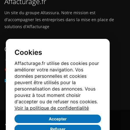
Affacturage.fr
Un site du groupe Altassura. Notre mission est
d'accompagner les entreprises dans la mise en place de
solutions d'Affacturage
Contactez-nous
Cookies
Adresse :
12 Quai Papacino, 06300 Nice
Affacturage.fr utilise des cookies pour
améliorer votre navigation. Vos
Téléphone :
0184218540
données personnelles et cookies
Email :
info@affacturage.fr
peuvent être utilisés pour la
personnalisation des annonces. Vous
pouvez à tout moment choisir
d'accepter ou de refuser nos cookies.
Voir la politique de confidentialité
Accepter
Refuser