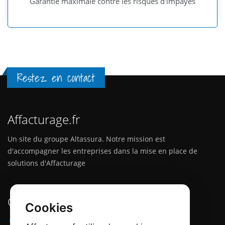
Garantie maximale contre les risques d'impayés
Restez en contact
Affacturage.fr
Un site du groupe Altassura. Notre mission est
d'accompagner les entreprises dans la mise en place de
solutions d'Affacturage
Contactez-nous
Cookies
Adresse :
12 Quai Papacino, 06300 Nice