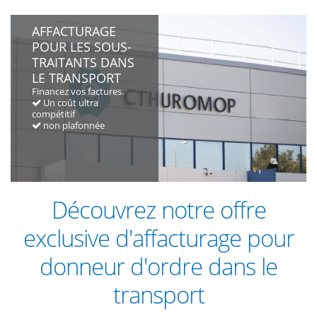
AFFACTURAGE
POUR LES SOUS-
TRAITANTS DANS
LE TRANSPORT
Financez vos factures.
Un coût ultra
compétitif
non plafonnée
Découvrez notre offre
exclusive d'affacturage pour
donneur d'ordre dans le
transport