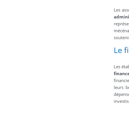
Les ass
admini
représe
mécénat
souteni
Le 
Les éta
financ
financi
leurs b
dépense
investi