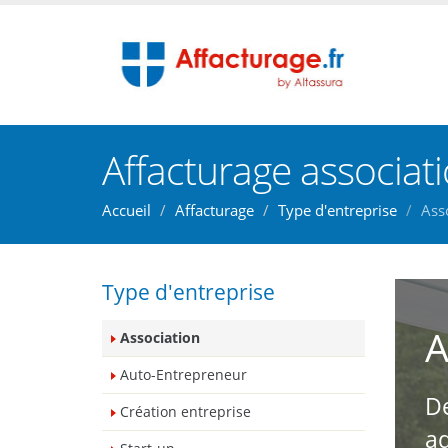
Affacturage associat
Accueil
Affacturage
Type d'entreprise
Ass
Type d'entreprise
A
Association
Auto-Entrepreneur
De
Création entreprise
ad