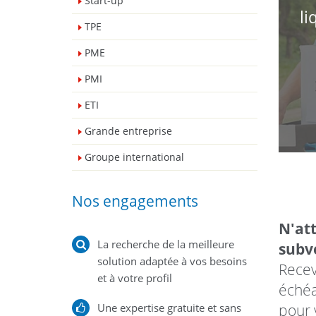
Start-up
li
TPE
PME
PMI
ETI
Grande entreprise
Groupe international
Nos engagements
N'at
La recherche de la meilleure
subv
solution adaptée à vos besoins
Recev
et à votre profil
éché
Une expertise gratuite et sans
pour 