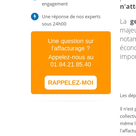
engagement
n'att
Une réponse de nos experts
La
g
sous 24h00
majeu
nota
Une question sur
écon
l'affacturage ?
impor
Appelez-nous au
01.84.21.85.40
RAPPELEZ-MOI
Les dép
Il n'est
collecti
même le
l'affact