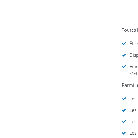
Toutes l
Êtr
Dis
Éme
réel
Parmi l
Les
Les
Les
Les