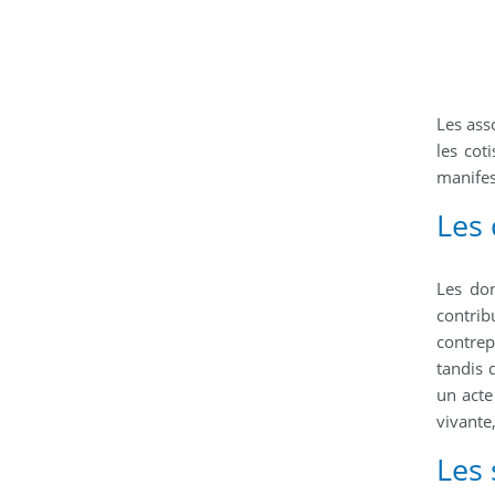
Les ass
les cot
manifes
Les
Les don
contrib
contrep
tandis 
un acte
vivante
Les 