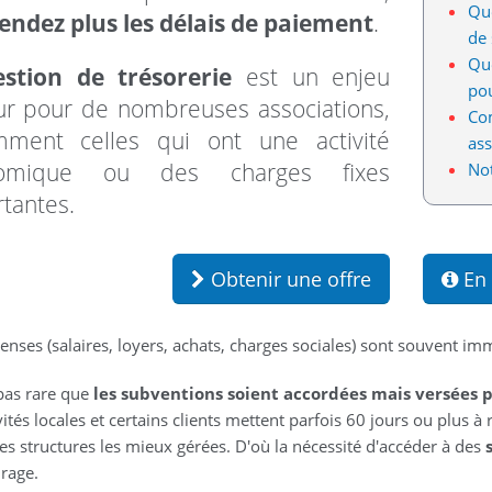
Que
endez plus les délais de paiement
.
de 
Que
estion de trésorerie
est un enjeu
pou
r pour de nombreuses associations,
Com
mment celles qui ont une activité
ass
omique ou des charges fixes
Not
tantes.
Obtenir une offre
En 
enses (salaires, loyers, achats, charges sociales) sont souvent imm
 pas rare que
les subventions soient accordées mais versées p
vités locales et certains clients mettent parfois 60 jours ou plus à r
s structures les mieux gérées. D'où la nécessité d'accéder à des
urage.