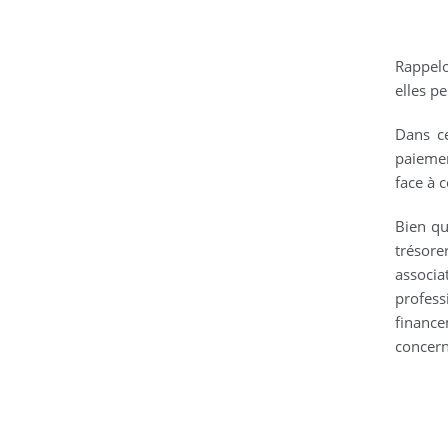
Rappelo
elles p
Dans ce
paiemen
face à c
Bien qu
trésore
associa
profess
finance
concern