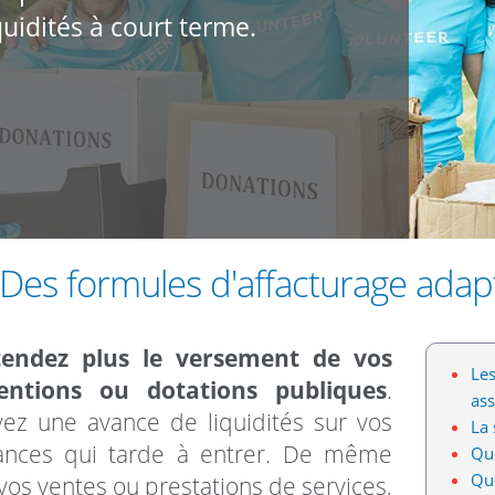
quidités à court terme.
Des formules d'affacturage adapt
tendez plus le versement de vos
Les
entions ou dotations publiques
.
ass
ez une avance de liquidités sur vos
La 
ances qui tarde à entrer. De même
Que
Que
vos ventes ou prestations de services,