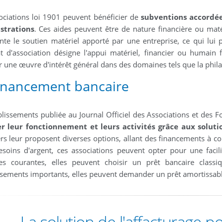
ociations loi 1901 peuvent bénéficier de
subventions accordées
strations
. Ces aides peuvent être de nature financière ou maté
nte le soutien matériel apporté par une entreprise, ce qui l
 d'association désigne l'appui matériel, financier ou humain 
r une œuvre d'intérêt général dans des domaines tels que la philant
financement bancaire
blissements publiée au Journal Officiel des Associations et des Fo
er leur fonctionnement et leurs activités grâce aux solut
ers leur proposent diverses options, allant des financements à c
esoins d'argent, ces associations peuvent opter pour une facil
s courantes, elles peuvent choisir un prêt bancaire classiq
ssements importants, elles peuvent demander un prêt amortissable