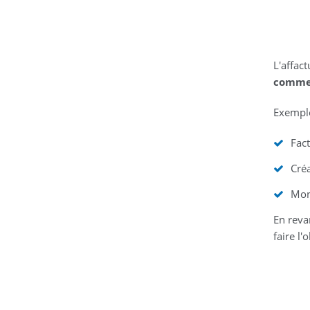
L'affac
commer
Exemple
Fact
Cré
Mont
En rev
faire l'