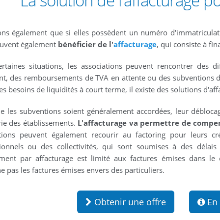
La solution de l'affacturage p
ns également que si elles possèdent un numéro d'immatriculat
euvent également
bénéficier de l'
affacturage
, qui consiste à f
rtaines situations, les associations peuvent rencontrer des dif
t, des remboursements de TVA en attente ou des subventions do
es besoins de liquidités à court terme, il existe des solutions d'aff
e les subventions soient généralement accordées, leur déblocag
rie des établissements.
L'affacturage va permettre de compen
tions peuvent également recourir au factoring pour leurs c
ionnels ou des collectivités, qui sont soumises à des délai
ment par affacturage est limité aux factures émises dans le
e pas les factures émises envers des particuliers.
Obtenir une offre
En 