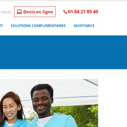
01 84 21 85 40
 nous
Devis en ligne
NT
SOLUTIONS COMPLÉMENTAIRES
ASSISTANCE
Ass
Des so
adapté