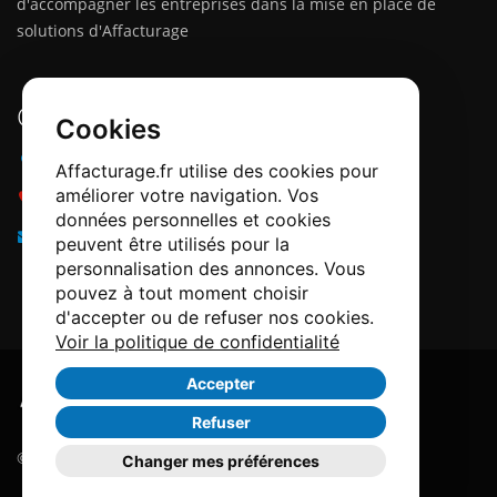
d'accompagner les entreprises dans la mise en place de
solutions d'Affacturage
Contactez-nous
Cookies
Adresse :
12 Quai Papacino, 06300 Nice
Affacturage.fr utilise des cookies pour
améliorer votre navigation. Vos
Téléphone :
0184218540
données personnelles et cookies
Email :
info@affacturage.fr
peuvent être utilisés pour la
personnalisation des annonces. Vous
pouvez à tout moment choisir
d'accepter ou de refuser nos cookies.
Voir la politique de confidentialité
Accepter
Refuser
© Copyright 2026. All Rights Reserved.
Changer mes préférences