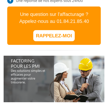
Une réponse de nos experts sous 24h00
Une question sur l'affacturage ?
Appelez-nous au 01.84.21.85.40
RAPPELEZ-MOI
FACTORING
POUR LES PMI
Des solutions simples et
efficaces pour
augmenter votre
trésorerie.