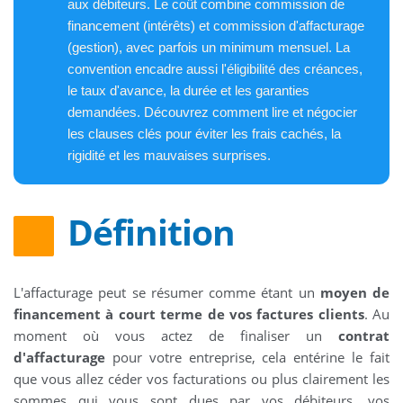
aux débiteurs. Le coût combine commission de
financement (intérêts) et commission d'affacturage
(gestion), avec parfois un minimum mensuel. La
convention encadre aussi l'éligibilité des créances,
le taux d'avance, la durée et les garanties
demandées. Découvrez comment lire et négocier
les clauses clés pour éviter les frais cachés, la
rigidité et les mauvaises surprises.
Définition
L'affacturage peut se résumer comme étant un
moyen de
financement à court terme de vos factures clients
. Au
moment où vous actez de finaliser un
contrat
d'affacturage
pour votre entreprise, cela entérine le fait
que vous allez céder vos facturations ou plus clairement les
sommes qui vous sont dues par vos débiteurs, vos