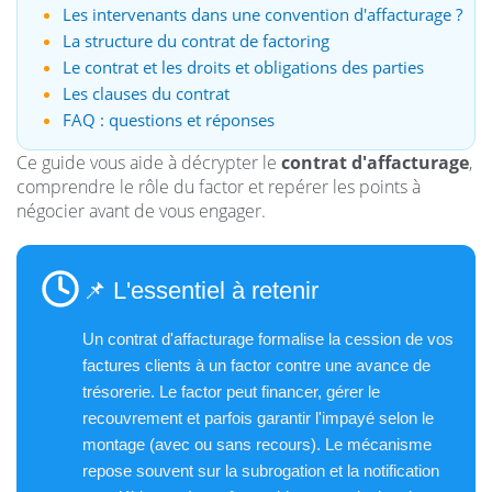
Les intervenants dans une convention d'affacturage ?
La structure du contrat de factoring
Le contrat et les droits et obligations des parties
Les clauses du contrat
FAQ : questions et réponses
Ce guide vous aide à décrypter le
contrat d'affacturage
,
comprendre le rôle du factor et repérer les points à
négocier avant de vous engager.
📌 L'essentiel à retenir
Un contrat d'affacturage formalise la cession de vos
factures clients à un factor contre une avance de
trésorerie. Le factor peut financer, gérer le
recouvrement et parfois garantir l'impayé selon le
montage (avec ou sans recours). Le mécanisme
repose souvent sur la subrogation et la notification