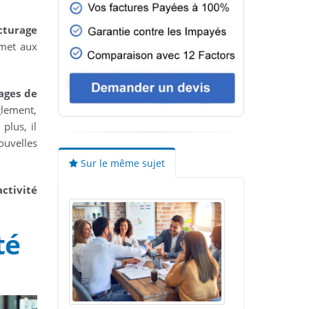
cturage
rmet aux
lages de
lement,
plus, il
ouvelles
Sur le même sujet
ctivité
té