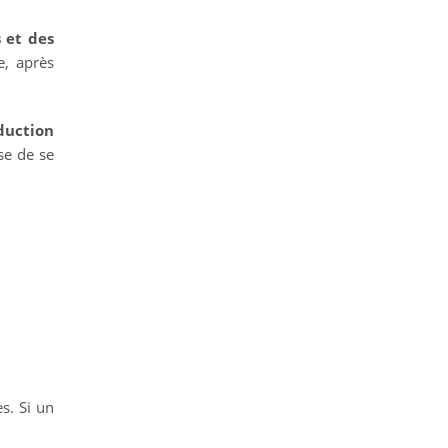
s et des
e, après
duction
ise de se
s. Si un