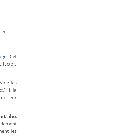
der.
age
. Cet
 factor,
voie les
.), à la
 de leur
ant des
pidement
ment les