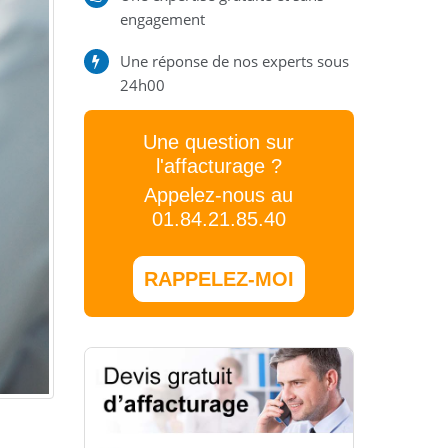
engagement
Une réponse de nos experts sous
24h00
Une question sur
l'affacturage ?
Appelez-nous au
01.84.21.85.40
RAPPELEZ-MOI