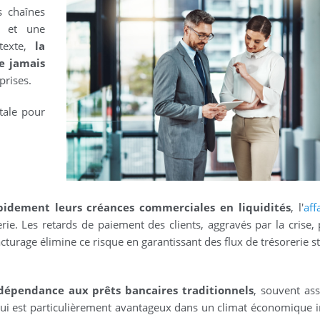
 chaînes
, et une
ntexte,
la
ue jamais
prises.
tale pour
pidement leurs créances commerciales en liquidités
, l'
aff
erie. Les retards de paiement des clients, aggravés par la crise,
facturage élimine ce risque en garantissant des flux de trésorerie s
 dépendance aux prêts bancaires traditionnels
, souvent ass
e qui est particulièrement avantageux dans un climat économique i