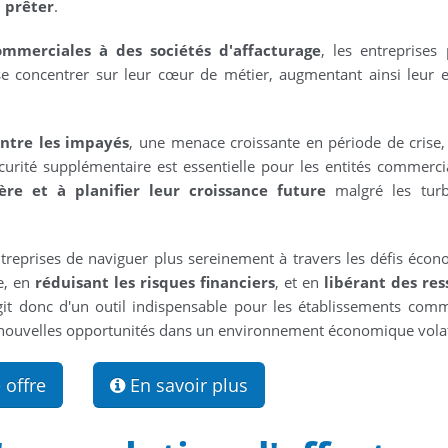
 prêter
.
ommerciales à des sociétés d'affacturage
, les entreprises
se concentrer sur leur cœur de métier, augmentant ainsi leur ef
ontre les impayés
, une menace croissante en période de crise,
écurité supplémentaire est essentielle pour les entités commerci
ière et à planifier leur croissance future
malgré les turb
entreprises de naviguer plus sereinement à travers les défis éco
e, en
réduisant les risques financiers
, et en
libérant des res
'agit donc d'un outil indispensable pour les établissements com
 de nouvelles opportunités dans un environnement économique volat
 offre
En savoir plus