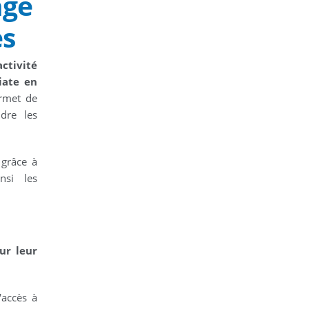
age
es
activité
iate en
ermet de
ndre les
 grâce à
nsi les
ur leur
l'accès à