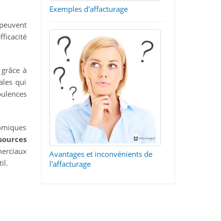
Exemples d'affacturage
 peuvent
ficacité
 grâce à
ales qui
ulences
nomiques
sources
merciaux
Avantages et inconvénients de
il.
l'affacturage