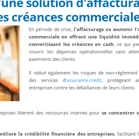
une solution d'affactur
les créances commercial
En période de crise,
l'affacturage va soutenir l'
commerciale en offrant une liquidité imméd
convertissant les créances en cash
, ce qui p
couvrir les dépenses opérationnelles sans atte
paiements des clients.
Il réduit également les risques de non-règlement
des services d'
assurance-crédit
, protégeant ai
entreprises contre les défaillances de leurs clients.
treprises libèrent des ressources internes pour
se concentrer s
méliore la crédibilité financière des entreprises
, facilitant 