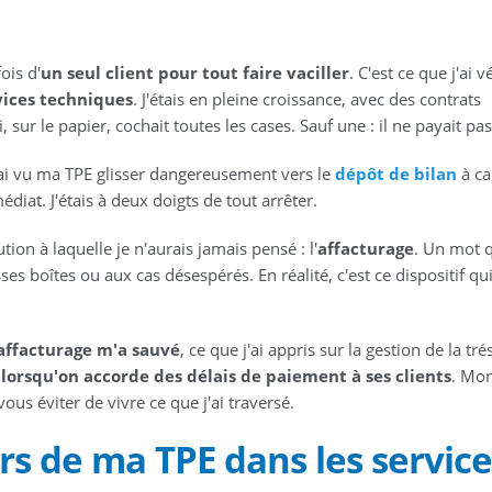
ois d'
un seul client pour tout faire vaciller
. C'est ce que j'ai v
vices techniques
. J'étais en pleine croissance, avec des contrats
ur le papier, cochait toutes les cases. Sauf une : il ne payait pas
J'ai vu ma TPE glisser dangereusement vers le
dépôt de bilan
à ca
diat. J'étais à deux doigts de tout arrêter.
tion à laquelle je n'aurais jamais pensé : l'
affacturage
. Un mot q
es boîtes ou aux cas désespérés. En réalité, c'est ce dispositif qu
affacturage m'a sauvé
, ce que j'ai appris sur la gestion de la tré
lorsqu'on accorde des délais de paiement à ses clients
. Mo
vous éviter de vivre ce que j'ai traversé.
s de ma TPE dans les service