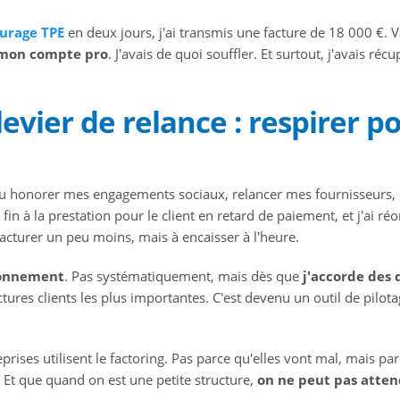
turage TPE
en deux jours, j'ai transmis une facture de 18 000 €. V
r mon compte pro
. J'avais de quoi souffler. Et surtout, j'avais récu
vier de relance : respirer p
 pu honorer mes engagements sociaux, relancer mes fournisseurs, 
 fin à la prestation pour le client en retard de paiement, et j'ai réo
 facturer un peu moins, mais à encaisser à l'heure.
tionnement
. Pas systématiquement, mais dès que
j'accorde des 
factures clients les plus importantes. C'est devenu un outil de pilot
prises utilisent le factoring. Pas parce qu'elles vont mal, mais pa
Et que quand on est une petite structure,
on ne peut pas atten