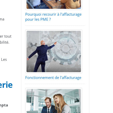
Pourquoi recourir à l'affacturage
 ma
pour les PME ?
.
er tout
ilité.
. Les
Fonctionnement de l'affacturage
erie
ompta