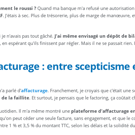
ment le roussi ?
Quand ma banque m'a refusé une autorisation
AF
. J'étais à sec. Plus de trésorerie, plus de marge de manœuvre, e
 je n'avais pas tout gâché.
J'ai même envisagé un dépôt de bi
 en espérant qu'ils finissent par régler. Mais il ne se passait rien.
acturage : entre scepticisme 
'a parlé d'
affacturage
. Franchement, je croyais que c'était une s
de la faillite
. Et surtout, je pensais que le factoring, ça coûtait c
 quotidien. Il m'a même montré une
plateforme d'affacturage en
 qu'on peut céder une seule facture, sans engagement, et que le c
e 1 % et 3,5 % du montant TTC, selon les délais et la solidité d