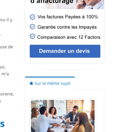
écu il y
.
use de
ui,
i m'a
Sur le même sujet
sorerie,
n
s