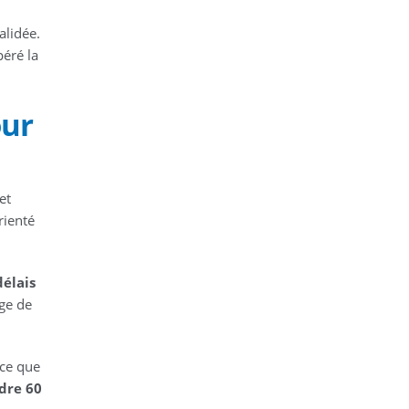
alidée.
péré la
our
et
rienté
délais
age de
rce que
dre 60