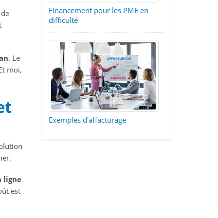
Financement pour les PME en
 de
difficulté
t
lan
. Le
 Et moi,
et
Exemples d'affacturage
olution
her.
 ligne
oût est
u