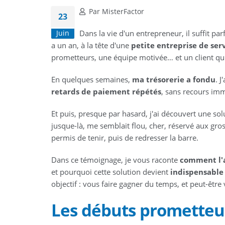
Par MisterFactor
23
Dans la vie d'un entrepreneur, il suffit parf
Juin
a un an, à la tête d'une
petite entreprise de ser
prometteurs, une équipe motivée… et un client qui, s
En quelques semaines,
ma trésorerie a fondu
. 
retards de paiement répétés
, sans recours immé
Et puis, presque par hasard, j'ai découvert une solu
jusque-là, me semblait flou, cher, réservé aux gross
permis de tenir, puis de redresser la barre.
Dans ce témoignage, je vous raconte
comment l'
et pourquoi cette solution devient
indispensable 
objectif : vous faire gagner du temps, et peut-être 
Les débuts prometteur