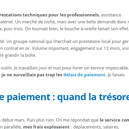
restations techniques pour les professionnels
, assistance
matériel. Un marché de niche, mais avec une belle demande dans
 puis trois. On tournait bien, le bouche-à-oreille faisait son effet
é. Un groupe national qui cherchait un prestataire local pour gér
Un contrat en or. Volume important, engagement sur 12 mois, visib
e grandir la boîte.
s outils. Je travaillais jour et nuit pour livrer un service impeccable
,
je ne surveillais pas trop les
délais de paiement
. Je faisais
e paiement : quand la trésor
is début mars. Puis plus rien. On me répondait que
le service c
En parallèle,
mes frais explosaient
: déplacements, salaires,