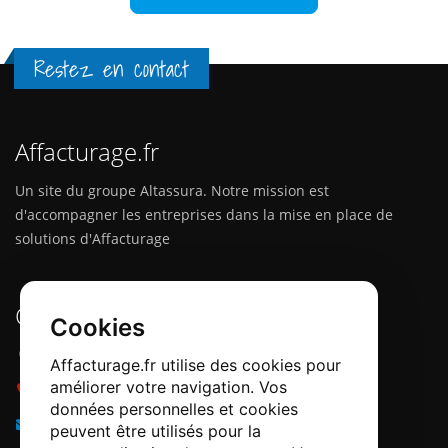
Restez en contact
Affacturage.fr
Un site du groupe Altassura. Notre mission est
d'accompagner les entreprises dans la mise en place de
solutions d'Affacturage
Contactez-nous
Cookies
Adresse :
12 Quai Papacino, 06300 Nice
Affacturage.fr utilise des cookies pour
améliorer votre navigation. Vos
Téléphone :
0184218540
données personnelles et cookies
Email :
info@affacturage.fr
peuvent être utilisés pour la