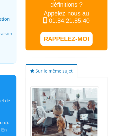
définitions ?
Appelez-nous au
ation
01.84.21.85.40
raison
RAPPELEZ-MOI
Sur le même sujet
 et de
ord).
. En