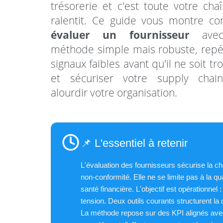
trésorerie et c'est toute votre cha
ralentit. Ce guide vous montre c
évaluer un fournisseur
avec
méthode simple mais robuste, repé
signaux faibles avant qu'il ne soit tr
et sécuriser votre supply chai
alourdir votre organisation.
📌 L'essentiel à retenir
L'évaluation des fournisseurs sécurise la ch
non-conformité. Elle ne se limite pas à la qual
santé financière. L'objectif est opérationne
tension. Deux outils courants structurent la d
La méthode repose sur des KPI alignés avec la