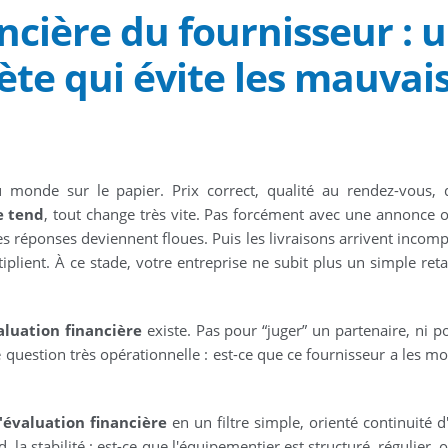
ncière du fournisseur : 
te qui évite les mauvai
monde sur le papier. Prix correct, qualité au rendez-vous, 
e tend
, tout change très vite. Pas forcément avec une annonce off
les réponses deviennent floues. Puis les livraisons arrivent incomp
tiplient. À ce stade, votre entreprise ne subit plus un simple reta
aluation financière
existe. Pas pour “juger” un partenaire, ni po
 question très opérationnelle : est-ce que ce fournisseur a les m
'évaluation financière
en un filtre simple, orienté continuité d'
la stabilité : est-ce que l'équipementier est structuré, régulier, 