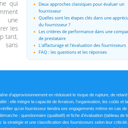
îne qui
Deux approches classiques pour évaluer un
omment
fournisseur
Quelles sont les étapes clés dans une appréci
 une
du fournisseur ?
rer les
Les critères de performance dans une compa
op tard,
de prestataire
n sans
L'affacturage et l'évaluation des fournisseurs
FAQ : les questions et les réponses
aîne d'approvisionnement en réduisant le risque de rupture, de retard
ité : elle intègre la capacité de livraison, l'organisation, les coûts et la
l : vérifier qu'un fournisseur tiendra ses engagements même en cas de
émarche : questionnaire (qualitatif) et fiche d'évaluation (tableau de b
 stratégie et une classification des fournisseurs selon leur criticité