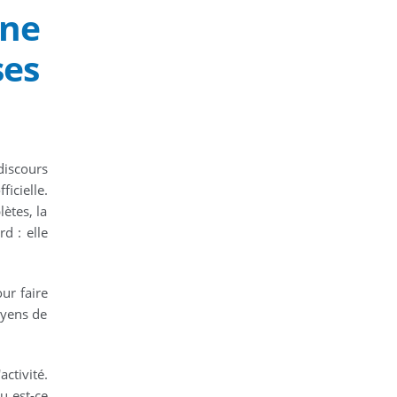
une
ses
discours
icielle.
lètes, la
rd : elle
ur faire
oyens de
activité.
ou est-ce