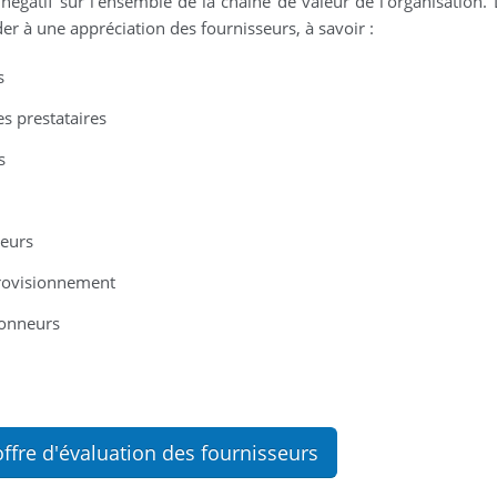
égatif sur l'ensemble de la chaîne de valeur de l'organisation. 
er à une appréciation des fournisseurs, à savoir :
s
s prestataires
s
seurs
pprovisionnement
ionneurs
ffre d'évaluation des fournisseurs