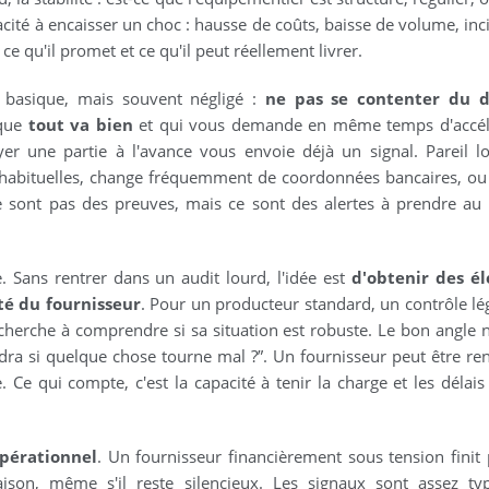
acité à encaisser un choc : hausse de coûts, baisse de volume, inc
ce qu'il promet et ce qu'il peut réellement livrer.
 basique, mais souvent négligé :
ne pas se contenter du d
 que
tout va bien
et qui vous demande en même temps d'accélé
er une partie à l'avance vous envoie déjà un signal. Pareil l
inhabituelles, change fréquemment de coordonnées bancaires, ou
e sont pas des preuves, mais ce sont des alertes à prendre au 
. Sans rentrer dans un audit lourd, l'idée est
d'obtenir des é
ité du fournisseur
. Pour un producteur standard, un contrôle lé
 cherche à comprendre si sa situation est robuste. Le bon angle n
tiendra si quelque chose tourne mal ?”. Un fournisseur peut être re
. Ce qui compte, c'est la capacité à tenir la charge et les délais
opérationnel
. Un fournisseur financièrement sous tension finit
aison, même s'il reste silencieux. Les signaux sont assez ty