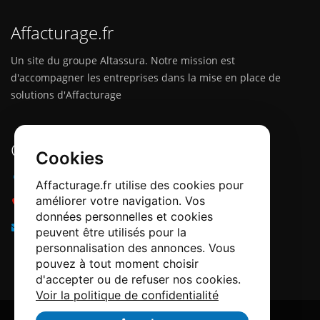
Affacturage.fr
Un site du groupe Altassura. Notre mission est
d'accompagner les entreprises dans la mise en place de
solutions d'Affacturage
Contactez-nous
Cookies
Adresse :
12 Quai Papacino, 06300 Nice
Affacturage.fr utilise des cookies pour
améliorer votre navigation. Vos
Téléphone :
0184218540
données personnelles et cookies
Email :
info@affacturage.fr
peuvent être utilisés pour la
personnalisation des annonces. Vous
pouvez à tout moment choisir
d'accepter ou de refuser nos cookies.
Voir la politique de confidentialité