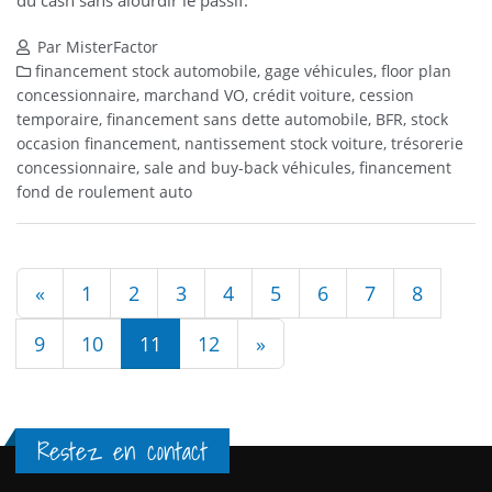
Par MisterFactor
financement stock automobile, gage véhicules, floor plan
concessionnaire, marchand VO, crédit voiture, cession
temporaire, financement sans dette automobile, BFR, stock
occasion financement, nantissement stock voiture, trésorerie
concessionnaire, sale and buy-back véhicules, financement
fond de roulement auto
«
1
2
3
4
5
6
7
8
9
10
11
12
»
Restez en contact