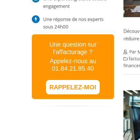
engagement
Une réponse de nos experts
sous 24h00
Découv
réduire
Une question sur
l'affacturage ?
Par M
factu
Appelez-nous au
finance
01.84.21.85.40
RAPPELEZ-MOI