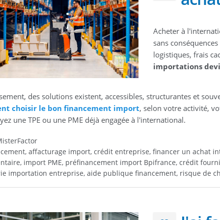
Acheter à l'internat
sans conséquences s
logistiques, frais c
importations devi
ement, des solutions existent, accessibles, structurantes et souv
t choisir le bon financement import
, selon votre activité, 
yez une TPE ou une PME déjà engagée à l'international.
isterFactor
cement, affacturage import, crédit entreprise, financer un achat int
taire, import PME, préfinancement import Bpifrance, crédit fourniss
rie importation entreprise, aide publique financement, risque de 