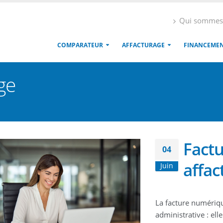
Qui sommes
COMPARATEUR
AFFACTURAGE
FINANCEME
ge
Factu
04
affac
Juin
La facture numériqu
administrative : el