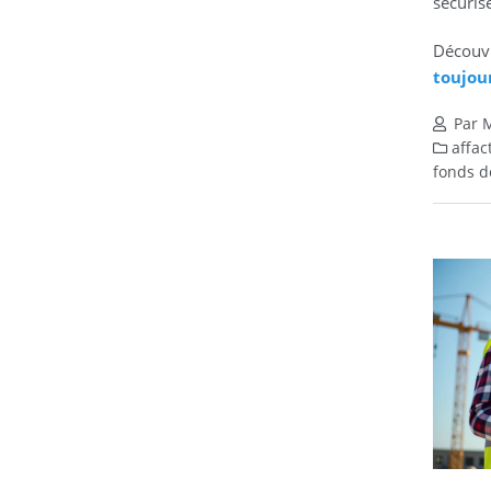
sécuris
Découvr
toujou
Par M
affac
fonds d