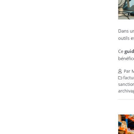
Dans un
outils 
Ce
gui
bénéfice
Par M
factu
sanction
archiva