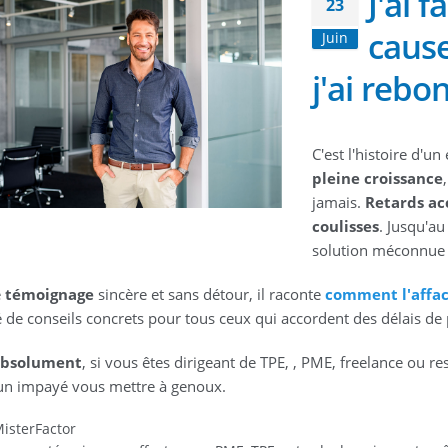
J'ai f
23
cause
Juin
j'ai rebo
C'est l'histoire d'
pleine croissance
jamais.
Retards ac
coulisses
. Jusqu'au
solution méconnue m
e
témoignage
sincère et sans détour, il raconte
comment l'affac
fé de conseils concrets pour tous ceux qui accordent des délais de 
 absolument
, si vous êtes dirigeant de TPE, , PME, freelance ou 
 un impayé vous mettre à genoux.
isterFactor