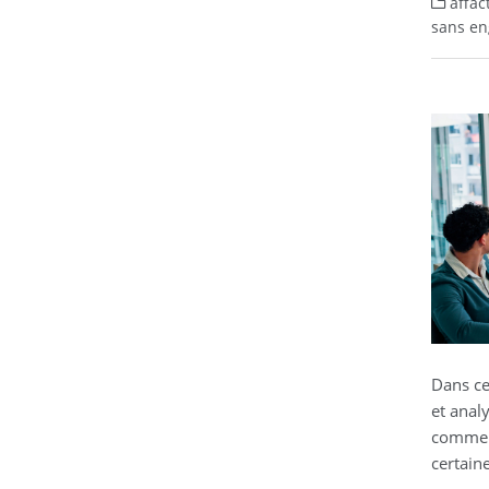
affac
sans eng
Dans c
et anal
commen
certain