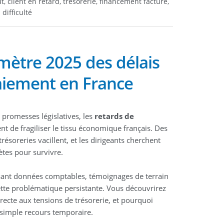
 client en retard, trésorerie, financement facture,
difficulté
ètre 2025 des délais
aiement en France
 promesses législatives, les
retards de
t de fragiliser le tissu économique français. Des
résoreries vacillent, et les dirigeants cherchent
ètes pour survivre.
isant données comptables, témoignages de terrain
tte problématique persistante. Vous découvrirez
cte aux tensions de trésorerie, et pourquoi
n simple recours temporaire.