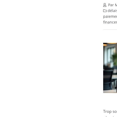
Par M
délai
paiemen
financem
Trop so