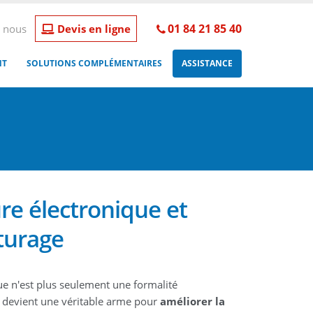
01 84 21 85 40
 nous
Devis en ligne
NT
SOLUTIONS COMPLÉMENTAIRES
ASSISTANCE
re électronique et
turage
e n'est plus seulement une formalité
le devient une véritable arme pour
améliorer la