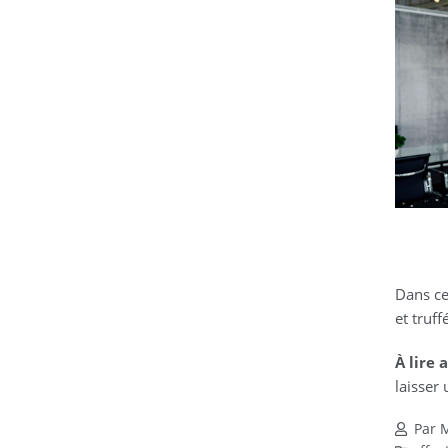
Dans c
et truf
À lire
laisser
Par M