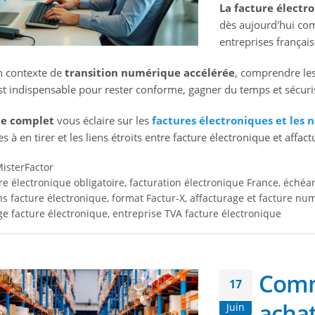
La facture électr
dès aujourd'hui com
entreprises français
 contexte de
transition numérique accélérée
, comprendre les
est indispensable pour rester conforme, gagner du temps et sécuris
de complet
vous éclaire sur les
factures électroniques et les n
s à en tirer et les liens étroits entre facture électronique et affact
isterFactor
re électronique obligatoire, facturation électronique France, échéa
s facture électronique, format Factur-X, affacturage et facture num
ge facture électronique, entreprise TVA facture électronique
Comm
17
achat
Juin