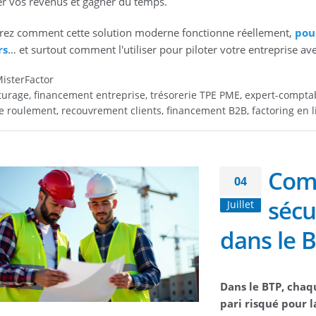
er vos revenus et gagner du temps.
ez comment cette solution moderne fonctionne réellement,
pou
rs
… et surtout comment l'utiliser pour piloter votre entreprise ave
isterFactor
turage, financement entreprise, trésorerie TPE PME, expert-comptabl
e roulement, recouvrement clients, financement B2B, factoring en l
Comm
04
sécu
Juillet
dans le B
Dans le BTP, chaq
pari risqué pour l