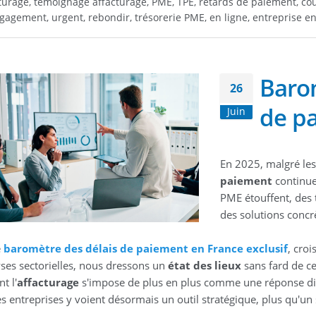
turage, témoignage affacturage, PME, TPE, retards de paiement, coût,
agement, urgent, rebondir, trésorerie PME, en ligne, entreprise en 
Barom
26
de p
Juin
En 2025, malgré les
paiement
continuen
PME étouffent, des t
des solutions concr
e
baromètre des délais de paiement en France exclusif
, cro
yses sectorielles, nous dressons un
état des lieux
sans fard de ce
t l'
affacturage
s'impose de plus en plus comme une réponse dire
es entreprises y voient désormais un outil stratégique, plus qu'u