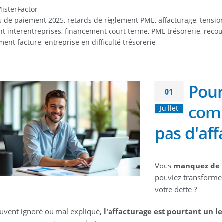
isterFactor
s de paiement 2025, retards de règlement PME, affacturage, tension
t interentreprises, financement court terme, PME trésorerie, recou
ent facture, entreprise en difficulté trésorerie
Pour
01
comp
Juillet
pas d'af
Vous
manquez de 
pouviez transformer
votre dette ?
uvent ignoré ou mal expliqué,
l'affacturage est pourtant un l