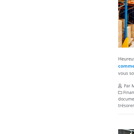
Heureus
commen
vous so
Par M
Finan
documen
trésore