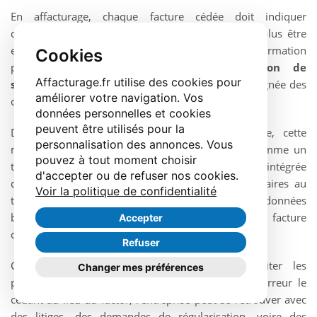
En affacturage, chaque facture cédée doit indiquer
clairement au débiteur que le paiement ne doit plus être
effectué à l'entreprise, mais au factor. Cette information
Cookies
prend généralement la forme d'une
mention de
Affacturage.fr utilise des cookies pour
subrogation
ou d'une clause de cession, accompagnée des
améliorer votre navigation. Vos
coordonnées de paiement du factor.
données personnelles et cookies
peuvent être utilisés pour la
Dans un environnement de facture électronique, cette
personnalisation des annonces. Vous
mention ne doit pas être ajoutée uniquement comme un
pouvez à tout moment choisir
texte libre ou une annotation visuelle. Elle doit être intégrée
d'accepter ou de refuser nos cookies.
dans le flux de facture, avec les données nécessaires au
Voir la politique de confidentialité
traitement automatique : identité du factor, coordonnées
bancaires, bénéficiaire du paiement, statut de la facture
Accepter
cédée et références utiles au rapprochement.
Refuser
Cette structuration est indispensable pour éviter les
Changer mes préférences
paiements mal dirigés. Si le débiteur règle par erreur le
cédant au lieu du factor, l'entreprise peut se retrouver avec
des litiges, des demandes de régularisation, voire des