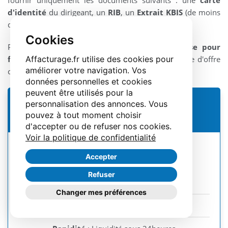
fournir uniquement les documents suivants : une
carte
d'identité
du dirigeant, un
RIB
, un
Extrait KBIS
(de moins
de 3 mois).
Cookies
Pour
découvrir l'éligibilité de votre entreprise pour
Affacturage.fr utilise des cookies pour
financer vos facturations
, effectuez une demande d'offre
améliorer votre navigation. Vos
ci-dessous.
données personnelles et cookies
peuvent être utilisés pour la
personnalisation des annonces. Vous
FINANCEMENT DE FACTURES
pouvez à tout moment choisir
d'accepter ou de refuser nos cookies.
1
Voir la politique de confidentialité
Accepter
Obtenir une offre
Refuser
Changer mes préférences
Paiement 100%