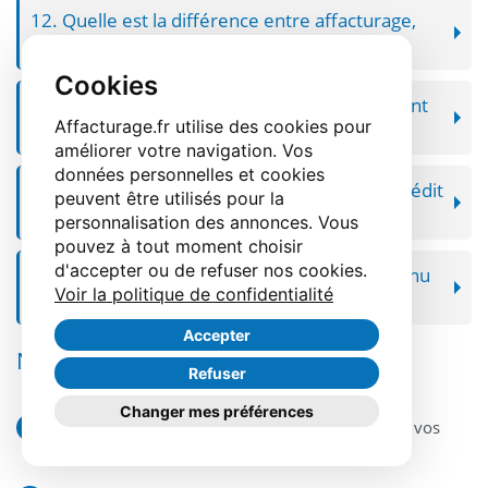
12. Quelle est la différence entre affacturage,
cession Dailly et escompte ?
Cookies
13. Faut-il proposer une remise pour paiement
Affacturage.fr utilise des cookies pour
anticipé ?
améliorer votre navigation. Vos
données personnelles et cookies
14. Quels indicateurs suivre pour piloter le crédit
peuvent être utilisés pour la
commercial ?
personnalisation des annonces. Vous
pouvez à tout moment choisir
d'accepter ou de refuser nos cookies.
15. Pourquoi le crédit commercial est-il devenu
Voir la politique de confidentialité
un enjeu stratégique pour les PME ?
Accepter
Nos engagements
Refuser
Changer mes préférences
La recherche de la meilleure solution adaptée à vos
besoins et à votre profil