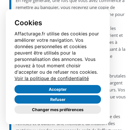
En règle générale, une fois que vous avez commencé à
remettre au banquier, vous recevrez une copie de
l'accord contre-signée pour vos dossiers. Comme pour
tout document juridique, lisez attentivement la
Cookies
proposition et le contrat d'affacturage avant de les
Affacturage.fr utilise des cookies pour
signer. Les protocoles entre les affactureurs varient et
améliorer votre navigation. Vos
votre attention veillera à ce que toutes les parties à
données personnelles et cookies
l'accord soient sur la même longueur d'onde quant à la
peuvent être utilisés pour la
manière dont votre relation d'affacturation va se
personnalisation des annonces. Vous
dérouler sans heurts.
pouvez à tout moment choisir
d'accepter ou de refuser nos cookies.
Le Factor va vous aider à gérer les fluctuations brutales
Voir la politique de confidentialité
du flux de trésorerie en vous fournissant votre argent
maintenant; sans plus attendre 30, 45 ou 60 jours. Vos
Accepter
fournisseurs sont payés rapidement, de sorte que vous
Refuser
puissiez négocier les meilleurs prix.
Changer mes préférences
Dans de nombreux cas, la possibilité de prendre des
remises et d'obtenir une meilleure tarification des