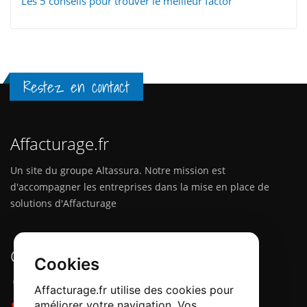
Les 5 conseils pour trouver le meilleur factor
Restez en contact
Affacturage.fr
Un site du groupe Altassura. Notre mission est
d'accompagner les entreprises dans la mise en place de
solutions d'Affacturage
Contactez-nous
Cookies
Adresse :
12 Quai Papacino, 06300 Nice
Affacturage.fr utilise des cookies pour
améliorer votre navigation. Vos
Téléphone :
0184218540