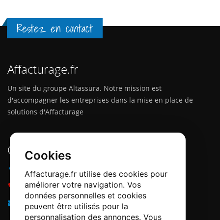
Restez en contact
Affacturage.fr
Un site du groupe Altassura. Notre mission est
d'accompagner les entreprises dans la mise en place de
solutions d'Affacturage
Contactez-nous
Cookies
Adresse :
12 Quai Papacino, 06300 Nice
Affacturage.fr utilise des cookies pour
améliorer votre navigation. Vos
Téléphone :
0184218540
données personnelles et cookies
Email :
info@affacturage.fr
peuvent être utilisés pour la
personnalisation des annonces. Vous