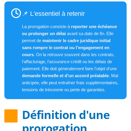
📌 L'essentiel à retenir
La prorogation consiste à
reporter une échéance
ou prolonger un délai
avant sa date de fin. Elle
permet de
maintenir le cadre juridique initial
sans rompre le contrat ou l'engagement en
cours
. On la retrouve souvent dans les contrats,
l'affacturage, l'assurance-crédit ou les délais de
paiement. Elle doit généralement faire l'objet d'une
demande formelle et d'un accord préalable
. Mal
anticipée, elle peut entraîner frais supplémentaires,
tensions de trésorerie ou perte de garanties.
Définition d'une
prorogation