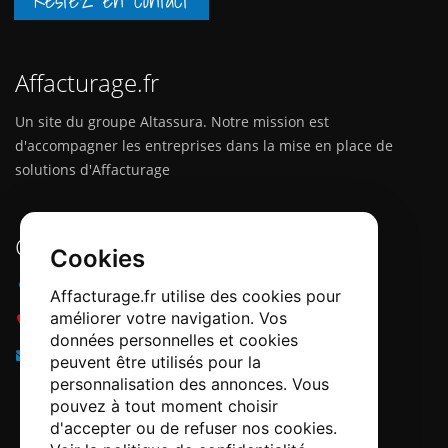
Restez en contact
Affacturage.fr
Un site du groupe Altassura. Notre mission est
d'accompagner les entreprises dans la mise en place de
solutions d'Affacturage
Contactez-nous
Cookies
Adresse :
12 Quai Papacino, 06300 Nice
Affacturage.fr utilise des cookies pour
améliorer votre navigation. Vos
Téléphone :
0184218540
données personnelles et cookies
Email :
info@affacturage.fr
peuvent être utilisés pour la
personnalisation des annonces. Vous
pouvez à tout moment choisir
d'accepter ou de refuser nos cookies.