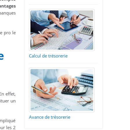
antages
banques
e pro le
e
Calcul de trésorerie
 En effet,
ituer un
Avance de trésorerie
ompliqué
ur les 2