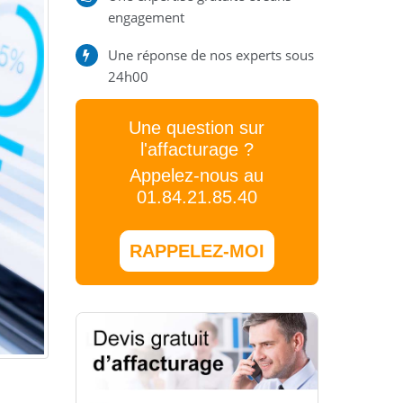
engagement
Une réponse de nos experts sous
24h00
Une question sur
l'affacturage ?
Appelez-nous au
01.84.21.85.40
RAPPELEZ-MOI