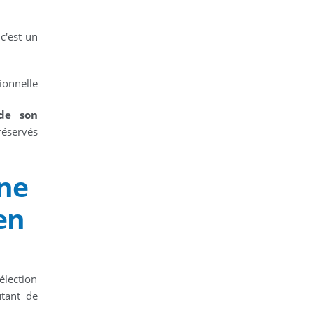
c'est un
ionnelle
de son
réservés
gne
en
élection
utant de