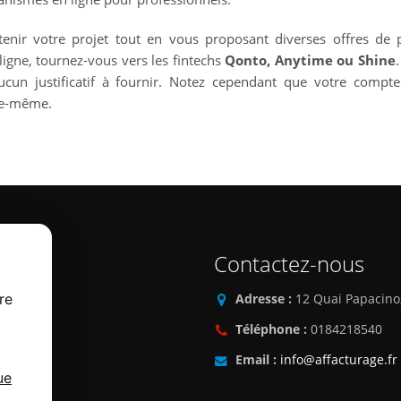
nir votre projet tout en vous proposant diverses offres de 
igne, tournez-vous vers les fintechs
Qonto, Anytime ou Shine
.
aucun justificatif à fournir. Notez cependant que votre compt
lle-même.
Contactez-nous
re
Adresse :
12 Quai Papacino
Téléphone :
0184218540
Email :
info@affacturage.fr
ue