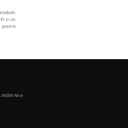
produits
 Et si un
e pourra
, 06300 Nice