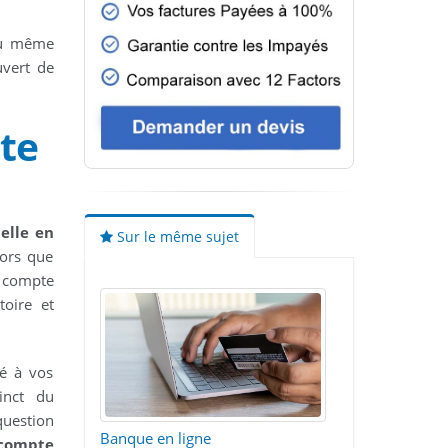
ou même
uvert de
te
elle en
Sur le même sujet
lors que
n compte
toire et
ié à vos
tinct du
question
Banque en ligne
compte