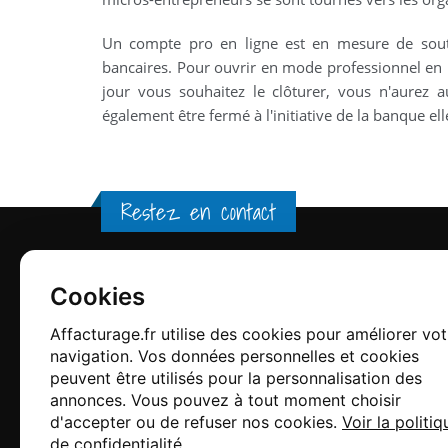
Un compte pro en ligne est en mesure de soute
bancaires. Pour ouvrir en mode professionnel en l
jour vous souhaitez le clôturer, vous n'aurez 
également être fermé à l'initiative de la banque e
Restez en contact
Affacturage.fr
Cookies
Affacturage.fr utilise des cookies pour améliorer vot
Un site du groupe Altassura. Notre
navigation. Vos données personnelles et cookies
mission est d'accompagner les
peuvent être utilisés pour la personnalisation des
entreprises dans la mise en place de
annonces. Vous pouvez à tout moment choisir
solutions d'Affacturage
d'accepter ou de refuser nos cookies.
Voir la politiq
de confidentialité