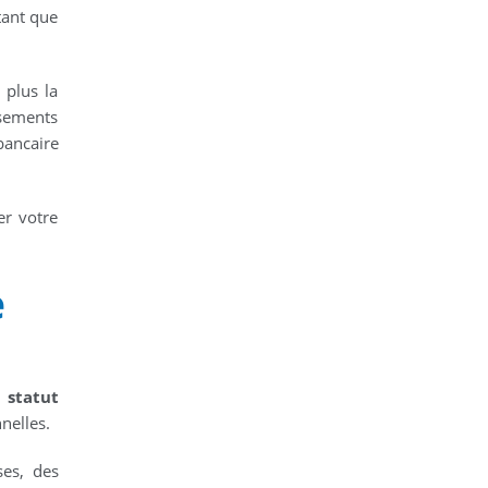
tant que
 plus la
sements
bancaire
er votre
e
 statut
nelles.
ses, des