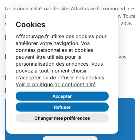
Le lexique édité par le site Affacturage.fr comprend des
définitions originales protégées par le droit d'auteur. Toute
Cookies
reproduction interdite sans l'autorisation de l'auteur - 2026.
Affacturage.fr utilise des cookies pour
Nos engagements
améliorer votre navigation. Vos
données personnelles et cookies
La recherche de la meilleure solution adaptée à vos
peuvent être utilisés pour la
personnalisation des annonces. Vous
besoins et à votre profil
pouvez à tout moment choisir
Une expertise gratuite et sans engagement
d'accepter ou de refuser nos cookies.
Voir la politique de confidentialité
Une réponse de nos experts sous 24h00
Accepter
Refuser
Offre d'affacturage
Changer mes préférences
Plus de 12 factors comparés