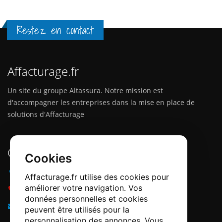
Restez en contact
Affacturage.fr
Un site du groupe Altassura. Notre mission est
d'accompagner les entreprises dans la mise en place de
solutions d'Affacturage
Contactez-nous
Cookies
Adresse :
12 Quai Papacino, 06300 Nice
Affacturage.fr utilise des cookies pour
améliorer votre navigation. Vos
Téléphone :
0184218540
données personnelles et cookies
Email :
info@affacturage.fr
peuvent être utilisés pour la
personnalisation des annonces. Vous