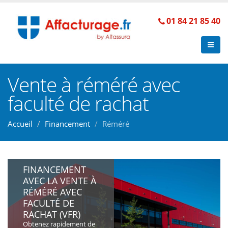
01 84 21 85 40
Vente à réméré avec
faculté de rachat
Accueil
Financement
Réméré
FINANCEMENT
AVEC LA VENTE À
RÉMÉRÉ AVEC
FACULTÉ DE
RACHAT (VFR)
Obtenez rapidement de