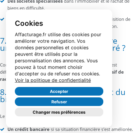
Des sociétés spécialisées
dans l'immobilier et le rachat de
biens en difficulté.
Des fonds d'investissement
intéressés par l'acquisition de
Cookies
biens sous-cotés avec une perspective de valorisation.
Affacturage.fr utilise des cookies pour
7. Quelle est la différence entre
améliorer votre navigation. Vos
une vente classique et à réméré ?
données personnelles et cookies
peuvent être utilisés pour la
personnalisation des annonces. Vous
Contrairement à une vente classique où la transaction est
pouvez à tout moment choisir
définitive, ce système offre au vendeur un
droit exclusif de
d'accepter ou de refuser nos cookies.
rachat
pendant une durée déterminée.
Voir la politique de confidentialité
8. Comment financer le rachat du
Accepter
bien ?
Refuser
Changer mes préférences
Le propriétaire peut récupérer son bien en obtenant :
Un crédit bancaire
si sa situation financière s'est améliorée.