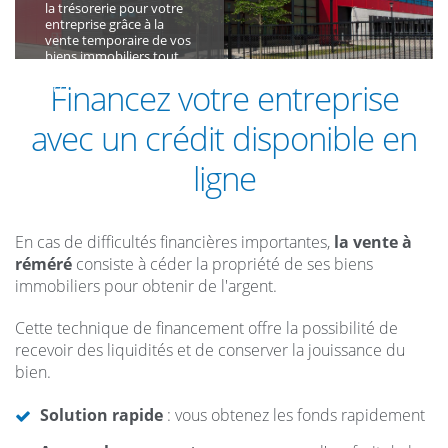
la trésorerie pour votre
entreprise grâce à la
vente temporaire de vos
biens immobiliers tout
en continuant de les
Financez votre entreprise
occuper.
avec un crédit disponible en
ligne
En cas de difficultés financières importantes,
la vente à
réméré
consiste à céder la propriété de ses biens
immobiliers pour obtenir de l'argent.
Cette technique de financement offre la possibilité de
recevoir des liquidités et de conserver la jouissance du
bien.
Solution rapide
: vous obtenez les fonds rapidement